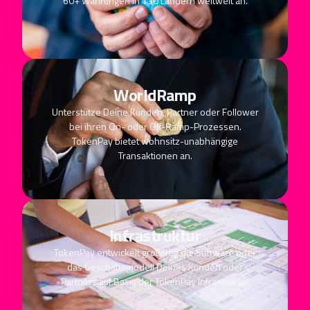
60+ Währungen in 130 Ländern weltweit an.
WorldRamp
Unterstütze Deine Kunden, Partner oder Follower
bei ihren On- oder Off-Ramp-Prozessen.
TokenPay bietet wohnsitz-unabhängige
Transaktionen an.
Infrastruktur
TokenPay entwickelt großartig die Software oder
das Geschäftsmodell Deines Kunden oder
Partners auf Basis der TokenPay Infrastruktur.