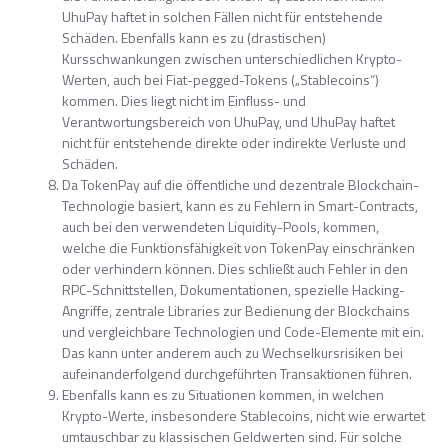
UhuPay haftet in solchen Fällen nicht für entstehende
Schäden. Ebenfalls kann es zu (drastischen)
Kursschwankungen zwischen unterschiedlichen Krypto-
Werten, auch bei Fiat-pegged-Tokens („Stablecoins“)
kommen. Dies liegt nicht im Einfluss- und
Verantwortungsbereich von UhuPay, und UhuPay haftet
nicht für entstehende direkte oder indirekte Verluste und
Schäden.
Da TokenPay auf die öffentliche und dezentrale Blockchain-
Technologie basiert, kann es zu Fehlern in Smart-Contracts,
auch bei den verwendeten Liquidity-Pools, kommen,
welche die Funktionsfähigkeit von TokenPay einschränken
oder verhindern können. Dies schließt auch Fehler in den
RPC-Schnittstellen, Dokumentationen, spezielle Hacking-
Angriffe, zentrale Libraries zur Bedienung der Blockchains
und vergleichbare Technologien und Code-Elemente mit ein.
Das kann unter anderem auch zu Wechselkursrisiken bei
aufeinanderfolgend durchgeführten Transaktionen führen.
Ebenfalls kann es zu Situationen kommen, in welchen
Krypto-Werte, insbesondere Stablecoins, nicht wie erwartet
umtauschbar zu klassischen Geldwerten sind. Für solche