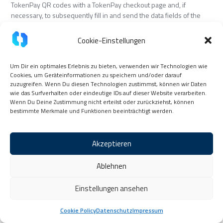
TokenPay QR codes with a TokenPay checkout page and, if
necessary, to subsequently fill in and send the data fields of the
TokenPay checkout page once and thus also the internal module
for checking blockchain transactions, to use the e-mail confirmation
Cookie-Einstellungen
on the TokenPay checkout page and/or the manual hash entry
function on the TokenPay checkout page.
Um Dir ein optimales Erlebnis zu bieten, verwenden wir Technologien wie
(3) “Service offering” means the digital platform offerings via which
Cookies, um Geräteinformationen zu speichern und/oder darauf
zuzugreifen. Wenn Du diesen Technologien zustimmst, können wir Daten
the end customer controls their interactions with the TokenPay
wie das Surfverhalten oder eindeutige IDs auf dieser Website verarbeiten.
product. This includes the end customer dashboard – a web
Wenn Du Deine Zustimmung nicht erteilst oder zurückziehst, können
application accessible via the Internet at
bestimmte Merkmale und Funktionen beeinträchtigt werden.
consumer.usetokenpay.com – with a transaction overview and
supporting information and services. The range of services also
includes the integration of third-party services in accordance with
Akzeptieren
section 11, paragraph 10, as well as support services in written
form, by e-mail, by telephone or using comparable technologies.
Ablehnen
Information services such as websites are also included.
(4) “Account” means the account in the end customer’s service
Einstellungen ansehen
offering.
Cookie Policy
Datenschutz
Impressum
(5) “Access code” means the end customer’s personal access code,