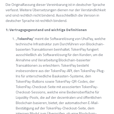
Die Originalfassung dieser Vereinbarung ist in deutscher Sprache
verfasst. Weitere Übersetzungen dienen nur der Verständlichkeit
und sind rechtlich nicht bindend. Ausschließlich die Version in
deutscher Sprache ist rechtlich bindend.
1: Vertragsgegenstand und wichtige Definitionen
„
TokenPay
“ meint die Softwarelösung von UhuPay, welche
technische Infrastruktur zum Durchführen von Blockchain-
basierten Transaktionen beinhaltet. TokenPay fungiert
ausschließlich als Softwarelösung für den Kunden, um die
Annahme und Verarbeitung Blockchain-basierter
Transaktionen zu erleichtern. TokenPay besteht
insbesondere aus der TokenPay-API, den TokenPay-Plug-
Ins für unterschiedliche Baukasten-Systeme, den
TokenPay-Buttons sowie TokenPay-QR-Codes, der
TokenPay-Checkout-Seite mit assoziierten TokenPay-
Checkout-Sessions, welche eine Bedienoberfläche für
Liquidity-Pools, die auf der dezentralen und öffentlichen
Blockchain basieren, bietet, der automatischen E-Mail-
Bestätigung auf der TokenPay-Checkout-Seite, dem
internen Modul zum Überprüfen, ob eine Blockchain-