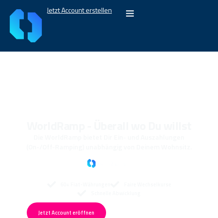
Jetzt Account erstellen
WorldRamp - Überall wo Du willst
Die WorldRamp bietet Dir Ein- und Auszahlungen
(On-/Off-Ramping) unabhängig von Deinem Wohnsitz.
60+ Fiat-Währungen
Faire Wechselkurse
Schnelle Abwicklung
Jetzt Account eröffnen
Jetzt Beratung buchen