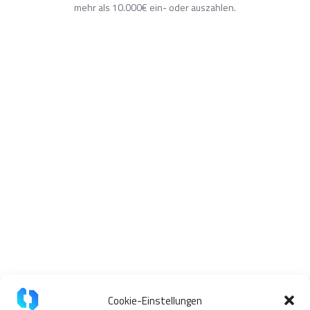
mehr als 10.000€ ein- oder auszahlen.
Lande sicher mit Deinen Digital
Cookie-Einstellungen
Assets wo Du willst.