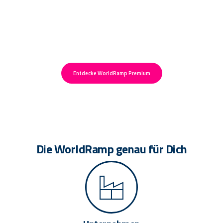
Deine Transaktion ist größer als
500.000€?
Entdecke WorldRamp Premium
Die WorldRamp genau für Dich