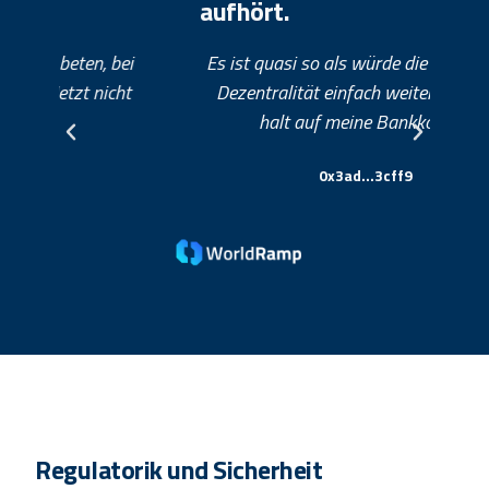
aufhört.
ei
Es ist quasi so als würde die grenzenlose
Ic
ht
Dezentralität einfach weitergehen, nur
d
halt auf meine Bankkonten.
Da
0x3ad...3cff9
Regulatorik und Sicherheit