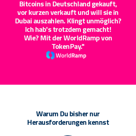
Bitcoins in Deutschland gekauft,
vor kurzen verkauft und will sie in
Dubai auszahlen. Klingt unmöglich?
Ich hab's trotzdem gemacht!
Wie? Mit der WorldRamp von
TokenPay."
Warum Du bisher nur
Herausforderungen kennst