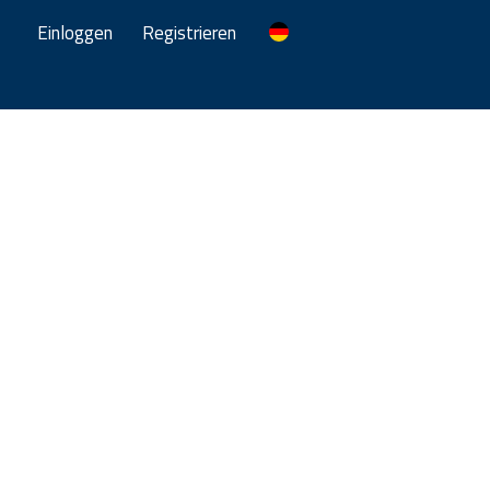
Einloggen
Registrieren
hr Erfolg.
fers in beide Richtungen