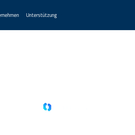
ernehmen
Unterstützung
Willkommen in Afrika
sfer nutzen & Geld sparen. Mehr Impact, mehr Waren, me
Bankkonten, Mobile Money, Blockchain Wallets
Trans