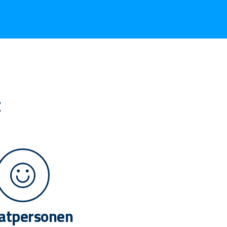
t
vatpersonen