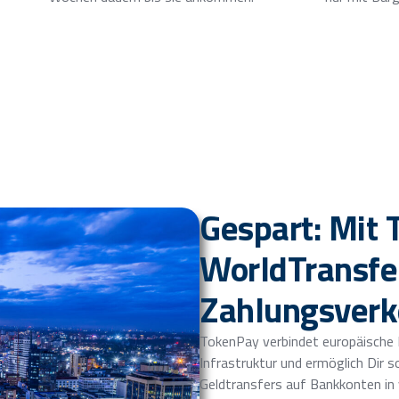
Gespart: Mit
WorldTransfe
Zahlungsverk
TokenPay verbindet europäische 
Infrastruktur und ermöglich Dir s
Geldtransfers auf Bankkonten in v