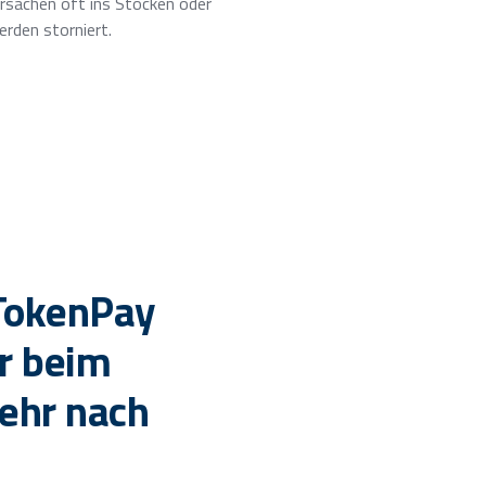
rsachen oft ins Stocken oder
erden storniert.
 TokenPay
r beim
ehr nach