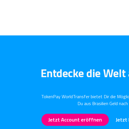
Entdecke die Welt 
TokenPay WorldTransfer bietet Dir die Mögli
Du aus Brasilien Geld nac
Jetzt Account eröffnen
Jetzt