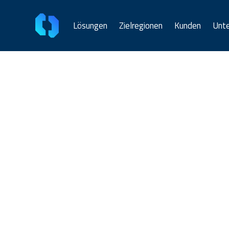
Lösungen
Zielregionen
Kunden
Unt
WorldTran
Lokale Währ