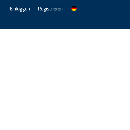
Einloggen
Registrieren
a
hr Erfolg.
 beide Richtungen