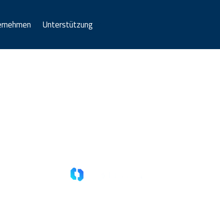
ernehmen
Unterstützung
Willkommen in Südamerik
sfer nutzen & Geld sparen. Mehr Impact, mehr Waren, me
ungen
Bankkonten, Blockchain Wallets
Transfers in