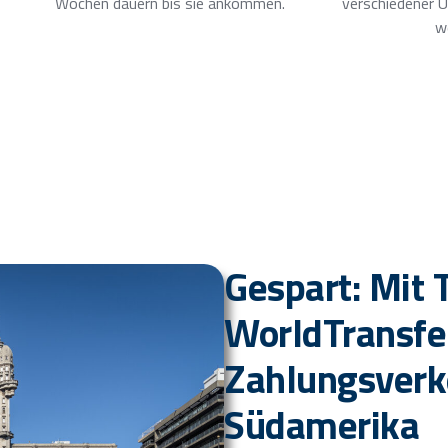
Wochen dauern bis sie ankommen.
verschiedener U
w
Gespart: Mit
WorldTransfe
Zahlungsverk
Südamerika