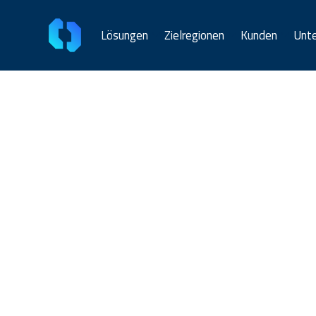
Lösungen
Zielregionen
Kunden
Unt
WorldTran
Lokale Währ