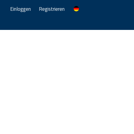
Einloggen
Registrieren
n
hr Erfolg.
 beide Richtungen