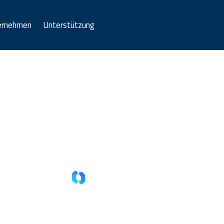
ernehmen
Unterstützung
Willkommen im Nahen Oste
sfer nutzen & Geld sparen. Mehr Impact, mehr Waren, me
ungen
Bankkonten, Blockchain Wallets
Transfers in