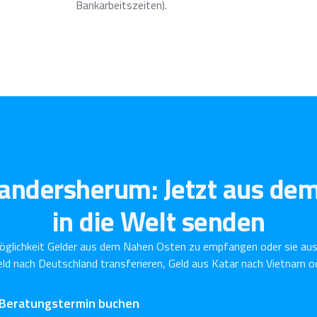
Bankarbeitszeiten).
 andersherum: Jetzt aus de
in die Welt senden
öglichkeit Gelder aus dem Nahen Osten zu empfangen oder sie aus
ld nach Deutschland transferieren, Geld aus Katar nach Vietnam od
 Beratungstermin buchen