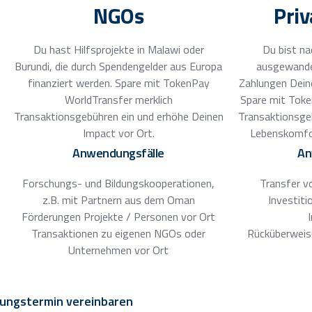
NGOs
Pri
Du hast Hilfsprojekte in Malawi oder
Du bist na
Burundi, die durch Spendengelder aus Europa
ausgewande
finanziert werden. Spare mit TokenPay
Zahlungen Dein
WorldTransfer merklich
Spare mit Toke
Transaktionsgebühren ein und erhöhe Deinen
Transaktionsge
Impact vor Ort.
Lebenskomfo
Anwendungsfälle
An
Forschungs- und Bildungskooperationen,
Transfer v
z.B. mit Partnern aus dem Oman
Investiti
Förderungen Projekte / Personen vor Ort
Transaktionen zu eigenen NGOs oder
Rücküberweis
Unternehmen vor Ort
ungstermin vereinbaren