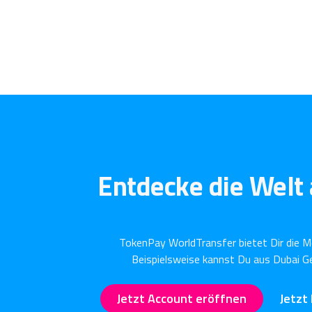
Entdecke die Welt
TokenPay WorldTransfer bietet Dir die M
Beispielsweise kannst Du aus Dubai Ge
Jetzt Account eröffnen
Jetzt