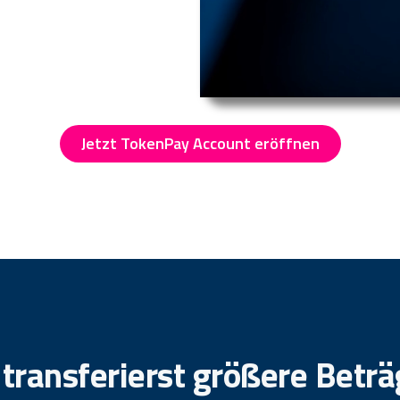
Jetzt TokenPay Account eröffnen
transferierst größere Betr