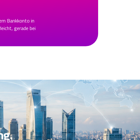
nem Bankkonto in
eicht, gerade bei
ng.