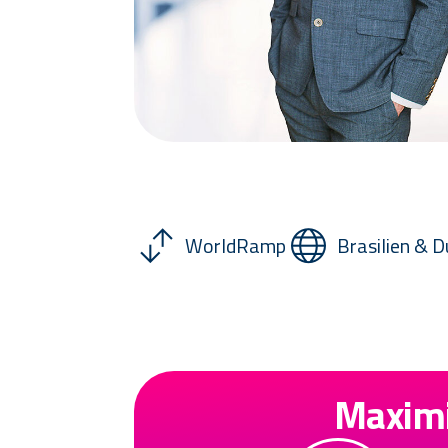
WorldRamp
Brasilien & D
Maximi