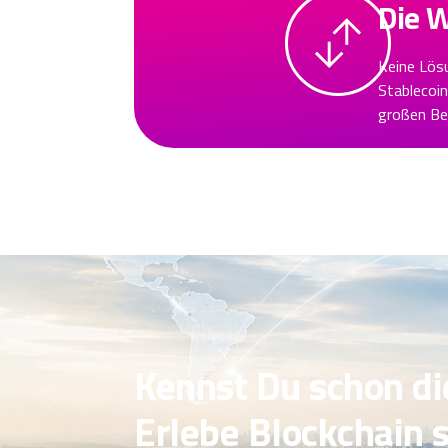
Die 
Keine Lös
Stablecoin
großen Bet
Kennst Du schon d
Erlebe Blockchain 