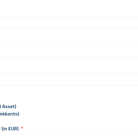
l Asset)
ankkonto)
 (in EUR)